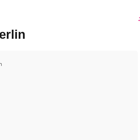
NER
PRIDE MONTH
VEREIN
KONTAKT
erlin
n