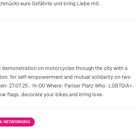
mückt eure Gefährte und bring Liebe mit.
cal demonstration on motorcycles through the city with a
tion, for self-empowerment and mutual solidarity on two
hen: 27.07.25 , 14:00 Where: Pariser Platz Who: LGBTQIA+,
bow flags, decorate your bikes and bring love.
 & NETWORKING