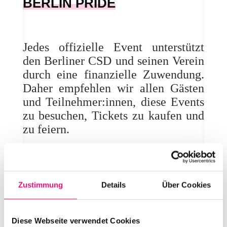
BERLIN PRIDE
Jedes offizielle Event unterstützt
den Berliner CSD und seinen Verein
durch eine finanzielle Zuwendung.
Daher empfehlen wir allen Gästen
und Teilnehmer:innen, diese Events
zu besuchen, Tickets zu kaufen und
zu feiern.
House of Pride – The only
official Berlin Pride Main
Zustimmung
Details
Über Cookies
Party
Datum:
27.07., Samstag, 21 Uhr
Diese Webseite verwendet Cookies