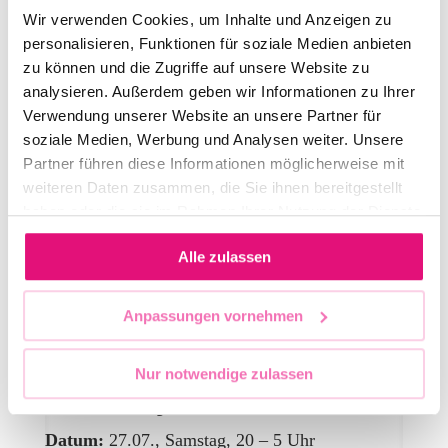
Ort:
Ritter Butzke + Kreuzwerk & Höfe
Wir verwenden Cookies, um Inhalte und Anzeigen zu
personalisieren, Funktionen für soziale Medien anbieten
7 Areas, Indoor & Outdoor
zu können und die Zugriffe auf unsere Website zu
5 Musik-Genres
analysieren. Außerdem geben wir Informationen zu Ihrer
3500+ Gäste
Verwendung unserer Website an unsere Partner für
soziale Medien, Werbung und Analysen weiter. Unsere
Partner führen diese Informationen möglicherweise mit
DJs und Künstler:innen:
weiteren Daten zusammen, die Sie ihnen bereitgestellt
haben oder die sie im Rahmen Ihrer Nutzung der Dienste
TBA
gesammelt haben.
Alle zulassen
TICKETS
Anpassungen vornehmen
The OFFICIAL CSD FLINTA
PARTY
Nur notwendige zulassen
Hosted by Girls Town
Datum:
27.07., Samstag, 20 – 5 Uhr