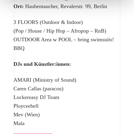
Ort:
Haubentaucher, Revalerstr. 99, Berlin
3 FLOORS (Outdoor & Indoor)
(Pop / House / Hip Hop – Afropop – RnB)
OUTDOOR Area w POOL – bring swimsuits!
BBQ
DJs und Künstler:innen:
AMARI (Ministry of Sound)
Caren Callas (paracou)
Lockereasy DJ Team
Ployceebell
Mev (Wien)
Mala