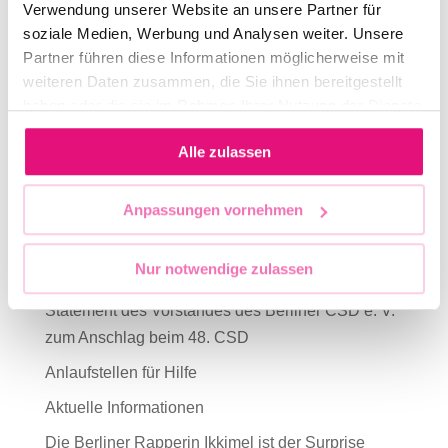
Verwendung unserer Website an unsere Partner für
soziale Medien, Werbung und Analysen weiter. Unsere
KULTUR & KUNST / CULTURE & ARTS
Partner führen diese Informationen möglicherweise mit
weiteren Daten zusammen, die Sie ihnen bereitgestellt
haben oder die sie im Rahmen Ihrer Nutzung der Dienste
gesammelt haben.
Search
Alle zulassen
Anpassungen vornehmen
Recent Posts
Nur notwendige zulassen
Teilnahme Hamburg/Mahnwache
Statement des Vorstandes des Berliner CSD e. V.
zum Anschlag beim 48. CSD
Anlaufstellen für Hilfe
Aktuelle Informationen
Die Berliner Rapperin Ikkimel ist der Surprise