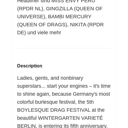
Headliner sind MISS ENVY PERU
(RPDR NL), GINGZILLA (QUEEN OF
UNIVERSE), BAMBI MERCURY
(QUEEN OF DRAGS), NIKITA (RPDR
DE) und viele mehr
Description
Ladies, gents, and nonbinary
superstars... start your engines – it's time
to shine again, because Germany's most
colorful burlesque festival, the 5th
BOYLESQUE DRAG FESTIVAL at the
beautiful WINTERGARTEN VARIETÉ
BERLIN, is entering its fifth anniversary.