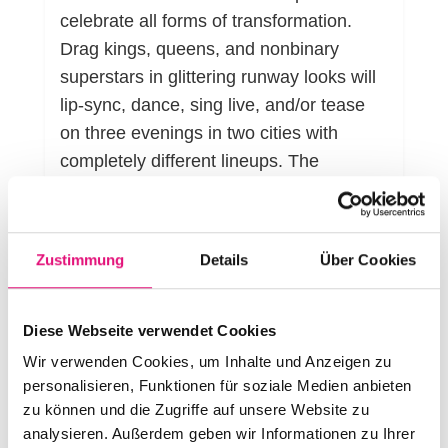
celebrate all forms of transformation.
Drag kings, queens, and nonbinary
superstars in glittering runway looks will
lip-sync, dance, sing live, and/or tease
on three evenings in two cities with
completely different lineups. The
complete lineup can be found from May
2025 at www.boylesque-festival.de or on
the Boylesque Drag Festival Berlin's
Zustimmung
Details
Über Cookies
INSTAGRAM page. SAVE YOUR
TICKETS NOW! Headliners are MISS
ENVY PERU (RPDR NL), GINGZILLA
Diese Webseite verwendet Cookies
(QUEEN OF UNIVERSE), BAMBI
Wir verwenden Cookies, um Inhalte und Anzeigen zu
MERCURY (QUEEN OF DRAGS),
personalisieren, Funktionen für soziale Medien anbieten
zu können und die Zugriffe auf unsere Website zu
NIKITA (RPDR DE) and many more
analysieren. Außerdem geben wir Informationen zu Ihrer