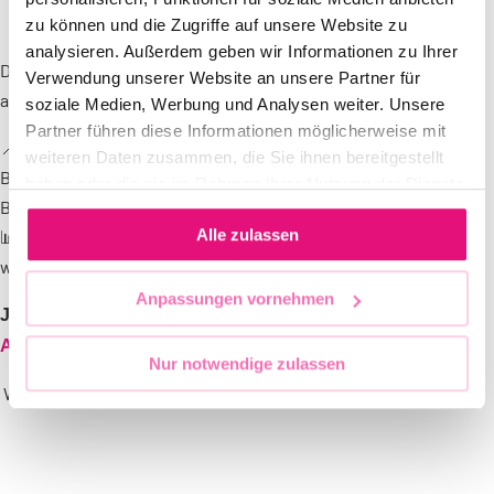
zu können und die Zugriffe auf unsere Website zu
analysieren. Außerdem geben wir Informationen zu Ihrer
Du willst was für queere Sichtbarkeit tun und gemeinsam mit
Verwendung unserer Website an unsere Partner für
anderen aktiv werden? Dann werde jetzt CSD Botschafter*in!
soziale Medien, Werbung und Analysen weiter. Unsere
Partner führen diese Informationen möglicherweise mit
📍 Als CSD-Botschafter*in schließt du dich einem
weiteren Daten zusammen, die Sie ihnen bereitgestellt
Botschafter*innen-Team an und sammelst Spenden für den
haben oder die sie im Rahmen Ihrer Nutzung der Dienste
Berliner CSD.
gesammelt haben.
Alle zulassen
📊 Du lernst neue Leute kennen, kannst Preise gewinnen und
wirst Teil einer empowernden Challenge.
Anpassungen vornehmen
Jetzt anmelden:
CSD-Botschafter*innen Challenge –
Anmeldung
Nur notwendige zulassen
Wir freuen uns auf dich!