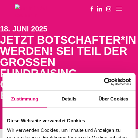
18. JUNI 2025
JETZT BOTSCHAFTER*IN
WERDEN! SEI TEIL DER
GROSSEN F
UNDRAISING-C
HALLENGE FÜR DEN B
ERLINER CSD.
Zustimmung
Details
Über Cookies
Diese Webseite verwendet Cookies
Wir verwenden Cookies, um Inhalte und Anzeigen zu
personalisieren, Funktionen für soziale Medien anbieten