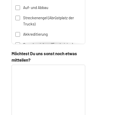
Auf- und Abbau
Hebräisch
Streckenengel (Abrüstplatz der
Hindi
Trucks)
Bengalisch
Akkreditierung
Urdu
Spendeneinhorn (Fundraising)
Chinesisch
Möchtest Du uns sonst noch etwas
Awareness und Inklusion
Japanisch
mitteilen?
Aufbau des Vereinstrucks
Koreanisch
Koordinierungsstelle
Thai
KünstlerInnenbetreuung
Vietnamesisch