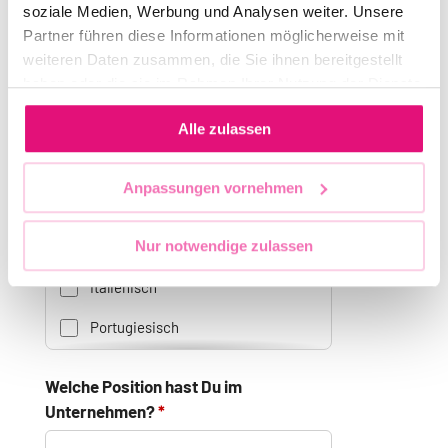
soziale Medien, Werbung und Analysen weiter. Unsere
Weitere Sprachen findest Du durch Scrollen
Partner führen diese Informationen möglicherweise mit
in der Liste. Du kannst die Suche nutzen, um
weiteren Daten zusammen, die Sie ihnen bereitgestellt
schneller eine Sprache zu finden.
haben oder die sie im Rahmen Ihrer Nutzung der Dienste
gesammelt haben.
Alle zulassen
Englisch
Anpassungen vornehmen
Spanisch
Nur notwendige zulassen
Französisch
Italienisch
Portugiesisch
Niederländisch
Welche Position hast Du im
Polnisch
Unternehmen?
Tschechisch