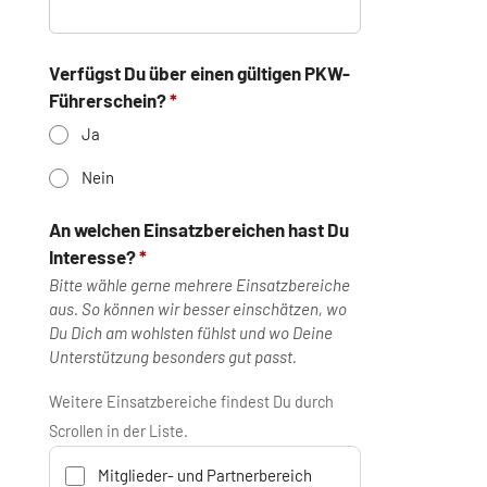
Rumänisch
Verfügst Du über einen gültigen PKW-
Ungarisch
Führerschein?
Schwedisch
Ja
Dänisch
Nein
Finnisch
An welchen Einsatzbereichen hast Du
Interesse?
Norwegisch
Bitte wähle gerne mehrere Einsatzbereiche
Türkisch
aus. So können wir besser einschätzen, wo
Du Dich am wohlsten fühlst und wo Deine
Griechisch
Unterstützung besonders gut passt.
Russisch
Weitere Einsatzbereiche findest Du durch
Scrollen in der Liste.
Ukrainisch
Mitglieder- und Partnerbereich
Arabisch