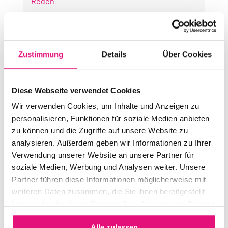
Reden
Religion & Spiritualität
Official Parties
Startnummern
Zustimmung
Details
Über Cookies
Bilder
Diese Webseite verwendet Cookies
Wir verwenden Cookies, um Inhalte und Anzeigen zu
2021
personalisieren, Funktionen für soziale Medien anbieten
zu können und die Zugriffe auf unsere Website zu
analysieren. Außerdem geben wir Informationen zu Ihrer
Verwendung unserer Website an unsere Partner für
soziale Medien, Werbung und Analysen weiter. Unsere
Partner führen diese Informationen möglicherweise mit
Motto & Forderungen
weiteren Daten zusammen, die Sie ihnen bereitgestellt
Reden
haben oder die sie im Rahmen Ihrer Nutzung der Dienste
Bilder
gesammelt haben.
Alle zulassen