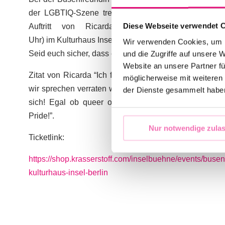
der LGBTIQ-Szene treffen auf Spontanität, Witz und
Diese Webseite verwendet 
Auftritt von Ricarda Hofmann findet am 1
Uhr) im
Kulturhaus Insel Berlin,
Alt-Treptow 6 Berlin sta
Wir verwenden Cookies, um I
Seid euch sicher, dass eins sicher ist: diese Show gibt’
und die Zugriffe auf unsere 
Website an unsere Partner fü
Zitat von Ricarda “Ich freue mich wahnsinnig auf die
möglicherweise mit weiteren
wir sprechen verraten wir noch nicht. Aber ich kann e
der Dienste gesammelt habe
sich! Egal ob queer oder Ally – kommt rum und fei
Pride!”.
Nur notwendige zula
Ticketlink:
https://shop.krasserstoff.com/inselbuehne/events/busen
kulturhaus-insel-berlin