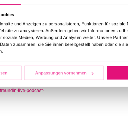
 Unterhaltung. Der Live
Cookies
3. September (19:30
tt.
nhalte und Anzeigen zu personalisieren, Funktionen für soziale
s nur einmal!
Website zu analysieren. Außerdem geben wir Informationen zu I
r soziale Medien, Werbung und Analysen weiter. Unsere Partner
 Show in Berlin. Worüber
 Daten zusammen, die Sie ihnen bereitgestellt haben oder die s
uch versprechen, es lohnt
n.
ert mit uns die Podcast
ssen
Anpassungen vornehmen
freundin-live-podcast-