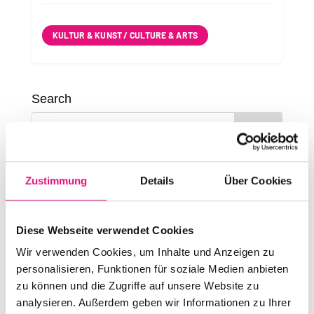
KULTUR & KUNST / CULTURE & ARTS
Search
Recent Posts
Zustimmung
Details
Über Cookies
Teilnahme Hamburg/Mahnwache
Statement des Vorstandes des Berliner CSD e. V.
Diese Webseite verwendet Cookies
zum Anschlag beim 48. CSD
Wir verwenden Cookies, um Inhalte und Anzeigen zu
Anlaufstellen für Hilfe
personalisieren, Funktionen für soziale Medien anbieten
Aktuelle Informationen
zu können und die Zugriffe auf unsere Website zu
analysieren. Außerdem geben wir Informationen zu Ihrer
Die Berliner Rapperin Ikkimel ist der Surprise