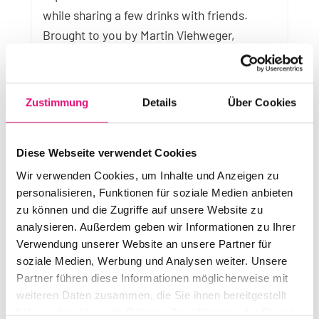
while sharing a few drinks with friends.
Brought to you by Martin Viehweger,
PANSY, and sponsored in part by Berliner
Aids-Hilfe, this event will take place on
Wednesday, July 30 at K-Fetisch. Doors at
Zustimmung
Details
Über Cookies
19H
Diese Webseite verwendet Cookies
Wir verwenden Cookies, um Inhalte und Anzeigen zu
GESUNDHEIT & AUFKLÄRUNG / HEALTH AND
EDUCATION
personalisieren, Funktionen für soziale Medien anbieten
zu können und die Zugriffe auf unsere Website zu
analysieren. Außerdem geben wir Informationen zu Ihrer
Verwendung unserer Website an unsere Partner für
Search
soziale Medien, Werbung und Analysen weiter. Unsere
Partner führen diese Informationen möglicherweise mit
weiteren Daten zusammen, die Sie ihnen bereitgestellt
haben oder die sie im Rahmen Ihrer Nutzung der Dienste