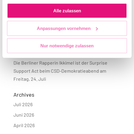
Recent Posts
gesammelt haben.
Alle zulassen
Teilnahme Hamburg/Mahnwache
Statement des Vorstandes des Berliner CSD e. V.
Anpassungen vornehmen
zum Anschlag beim 48. CSD
Anlaufstellen für Hilfe
Nur notwendige zulassen
Aktuelle Informationen
Die Berliner Rapperin Ikkimel ist der Surprise
Support Act beim CSD-Demokratieabend am
Freitag, 24. Juli
Archives
Juli 2026
Juni 2026
April 2026