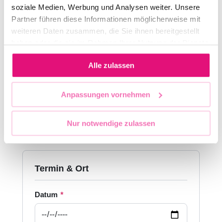
Gesundheit & Aufklärung / Health &
soziale Medien, Werbung und Analysen weiter. Unsere
Education
Partner führen diese Informationen möglicherweise mit
Haltung & Aktivismus / Attitude & Activism
weiteren Daten zusammen, die Sie ihnen bereitgestellt
haben oder die sie im Rahmen Ihrer Nutzung der Dienste
Körper & Seele / Body & Soul
gesammelt haben.
Krisenfeste Community / Crisis proof
Alle zulassen
Community
Kultur & Kunst / Culture & Arts
Anpassungen vornehmen
Laut gegen Hass / Loud against hate
Nur notwendige zulassen
Mehrere Kategorien wählen ist möglich.
Termin & Ort
Datum
*