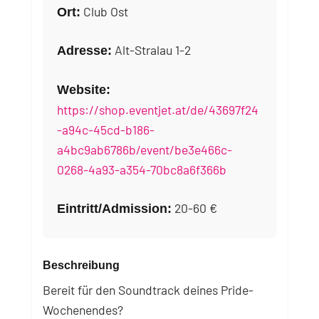
Club Ost
Ort:
Alt-Stralau 1-2
Adresse:
Website:
https://shop.eventjet.at/de/43697f24
-a94c-45cd-b186-
a4bc9ab6786b/event/be3e466c-
0268-4a93-a354-70bc8a6f366b
20-60 €
Eintritt/Admission:
Beschreibung
Bereit für den Soundtrack deines Pride-
Wochenendes?