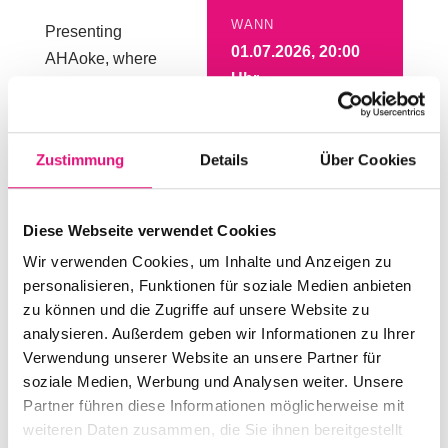
WANN
Presenting
01.07.2026, 20:00
AHAoke, where
Uhr
our back stage
becomes the most
exciting venue
Zustimmung
Details
Über Cookies
WO
west of Shibuya!
AHA-Berlin e. V.,
You love singing,
Monumentenstraße
but dislike the
Diese Webseite verwendet Cookies
13
anonymity and
Wir verwenden Cookies, um Inhalte und Anzeigen zu
cis-het vibes of a
personalisieren, Funktionen für soziale Medien anbieten
regular karaoke
zu können und die Zugriffe auf unsere Website zu
VERANSTALTER:IN
bar? This is the
analysieren. Außerdem geben wir Informationen zu Ihrer
AHA-Berlin e. V.
event for you –
Verwendung unserer Website an unsere Partner für
soziale Medien, Werbung und Analysen weiter. Unsere
let’s perform in a
Partner führen diese Informationen möglicherweise mit
cozy living room
weiteren Daten zusammen, die Sie ihnen bereitgestellt
atmosphere with a
EINTRITT