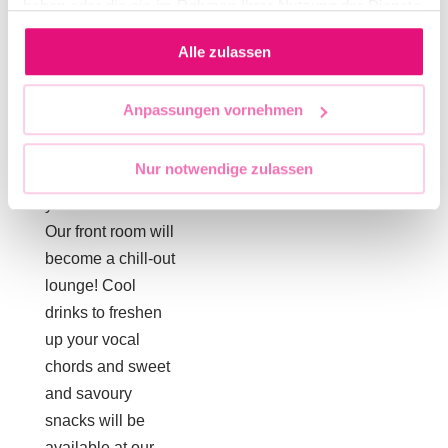
haben oder die sie im Rahmen Ihrer Nutzung der Dienste
Gratis /
playlist as diverse
gesammelt haben.
Spendenbasis
as our crowd,
Alle zulassen
hosted by KJs
Melody, NoNo
Anpassungen vornehmen
and Sabrina!
WEBSITE
Come sing your
Zur Website
Nur notwendige zulassen
heart out – and if
you need a break:
Our front room will
become a chill-out
lounge! Cool
drinks to freshen
up your vocal
chords and sweet
and savoury
snacks will be
available at our