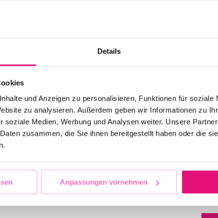
Details
on, war von Anfang an eine Berliner
2
eere und offene Menschen miteinander zu verbinden
Cookies
nhalte und Anzeigen zu personalisieren, Funktionen für soziale
keit und Puschelalaaarm, sind Symbol einer
Website zu analysieren. Außerdem geben wir Informationen zu I
dem CSD-Demo-Wochenende.
r soziale Medien, Werbung und Analysen weiter. Unsere Partner
S
 WIEDER TEIL DES GEMEINSAMEN ERLEBNISSES
 Daten zusammen, die Sie ihnen bereitgestellt haben oder die s
2
n.
V
ssen
Anpassungen vornehmen
w