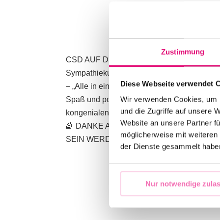
Zustimmung
CSD AUF DER SPREE, Darling der CSD-Sais
Sympathiekundgebung mit dem Anspruch qu
Diese Webseite verwendet 
– „Alle in einem Boot“
Wir verwenden Cookies, um I
Spaß und politisches Bewusstsein, Sichtbar
und die Zugriffe auf unsere 
kongenialen Sightseeing-Tour kurz vor 
Website an unsere Partner fü
🌈 DANKE AN ALLE, DIE DIESES JAHR
möglicherweise mit weiteren
SEIN WERDEN! 🌈
der Dienste gesammelt habe
Nur notwendige zula