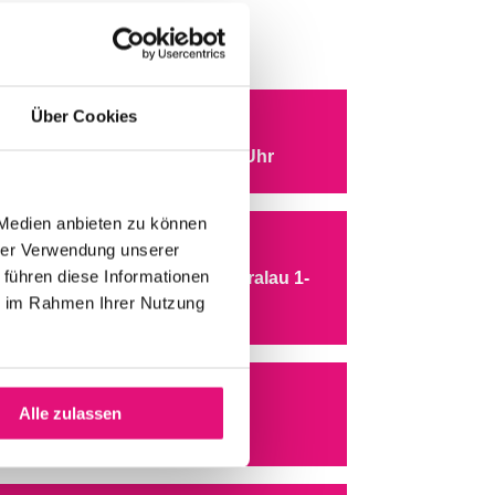
Über Cookies
WANN
3.07.2026 – 24.07.2026, 18:30 Uhr
 Medien anbieten zu können
WO
hrer Verwendung unserer
 führen diese Informationen
pree River & OSThafen, Alt-Stralau 1-
ie im Rahmen Ihrer Nutzung
, Osthafen
ERANSTALTER:IN
Alle zulassen
attskonzept KG