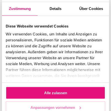
Zustimmung
Details
Über Cookies
WANN
Feierliche
16.07.2026, 15:30
Flaggenhissung an
Diese Webseite verwendet Cookies
– 16:00 Uhr
drei Rathäusern in
Wir verwenden Cookies, um Inhalte und Anzeigen zu
Berlin Mitte: Wedding,
personalisieren, Funktionen für soziale Medien anbieten
Tiergarten und Mitte.
zu können und die Zugriffe auf unsere Website zu
WO
Teilnehmende unter
analysieren. Außerdem geben wir Informationen zu Ihrer
Bezirksamt Mitte,
Verwendung unserer Website an unsere Partner für
anderem:
Rathaus
soziale Medien, Werbung und Analysen weiter. Unsere
Bezirksbürgermeisterin
Partner führen diese Informationen möglicherweise mit
Tiergarten,
Frau Remlinger.
weiteren Daten zusammen, die Sie ihnen bereitgestellt
Mathilde-Jacob-
haben oder die sie im Rahmen Ihrer Nutzung der Dienste
Platz 1, 10551
gesammelt haben.
Berlin
Alle zulassen
Anpassungen vornehmen
VERANSTALTER:IN