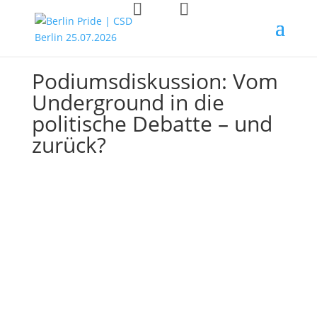
| 30.06.2026 | 18:00 – 18:30 UHR
|
Podiumsdiskussion: Vom
Underground in die
politische Debatte – und
zurück?
Bildung & Empowerment / Education &
Empowerment
,
Haltung & Aktivismus / Attitude &
Activism
,
Kultur & Kunst / Culture & Arts
,
Laut gegen
Hass / Loud against hate