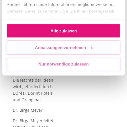
von einem DJ-Set von DJ
Partner führen diese Informationen möglicherweise mit
LIL JA um 22:00 Uhr
weiteren Daten zusammen, die Sie ihnen bereitgestellt
(Eintritt frei).
haben oder die sie im Rahmen Ihrer Nutzung der Dienste
gesammelt haben.
Die Diskussion findet
Alle zulassen
im Deutschen Theater
statt (Schumannstraße
13A, 10117 Berlin)
Anpassungen vornehmen
Im Rahmen der Nächte
der Ideen 2026 des
Nur notwendige zulassen
Institut français Berlin.
Die Nächte der Ideen
wird gefördert durch
L’Oréal, Dorint Hotels
und Orangina.
Dr. Birga Meyer
Dr. Birga Meyer leitet