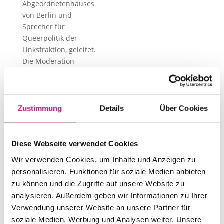
Abgeordnetenhauses
von Berlin und
Sprecher für
Queerpolitik der
Linksfraktion, geleitet.
Die Moderation
übernimmt Jayrôme C.
Robinet, Leiter der
Geschäftsstelle des
PEN Berlin und
Zustimmung
Details
Über Cookies
Vorstandsmitglied des
Netzwerks Freie
Literaturszene Berlin.
Diese Webseite verwendet Cookies
Wir verwenden Cookies, um Inhalte und Anzeigen zu
Der Abend geht um 20
Uhr mit der Aufführung
personalisieren, Funktionen für soziale Medien anbieten
des Stücks ugly
zu können und die Zugriffe auf unsere Website zu
duckling von Bastian
analysieren. Außerdem geben wir Informationen zu Ihrer
Kraft weiter (Ticket
Verwendung unserer Website an unsere Partner für
erforderlich), gefolgt
soziale Medien, Werbung und Analysen weiter. Unsere