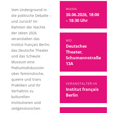
WANN
Vom Underground in
30.06.2026, 18:00
die politische Debatte –
– 18:30 Uhr
und zurück? Im
Rahmen der Nächte
der Ideen 2026
veranstalten das
WO
Institut français Berlin,
Deutsches
das Deutsche Theater
Theater,
und das Schwule
Schumannstraße
Museum eine
13A
Podiumsdiskussion
über feministische,
queere und trans
VERANSTALTER:IN
Praktiken und ihr
Institut français
Verhältnis zu
Berlin
kulturellen
Institutionen und
zeitgenössischen