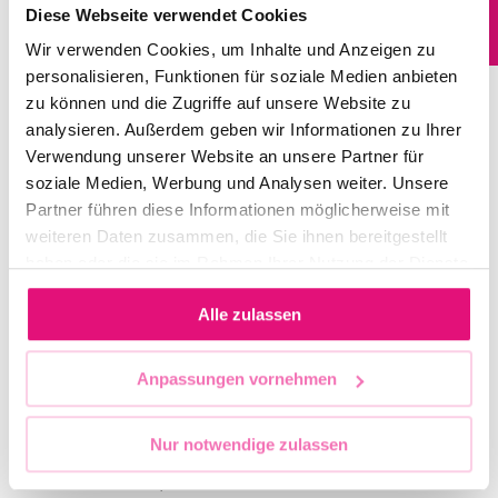
Diese Webseite verwendet Cookies
Workshop sprechen wir über
Zur Website
Wir verwenden Cookies, um Inhalte und Anzeigen zu
berufliche Wege, teilen
personalisieren, Funktionen für soziale Medien anbieten
Erfahrungen und probieren
zu können und die Zugriffe auf unsere Website zu
praktische Übungen rund um
analysieren. Außerdem geben wir Informationen zu Ihrer
Bewerbung und
Verwendung unserer Website an unsere Partner für
Selbstpräsentation aus.
soziale Medien, Werbung und Analysen weiter. Unsere
Partner führen diese Informationen möglicherweise mit
Die Veranstaltung ist kostenlos,
weiteren Daten zusammen, die Sie ihnen bereitgestellt
Anmeldung entweder via Insta
haben oder die sie im Rahmen Ihrer Nutzung der Dienste
per DM an @queerformat.ev
gesammelt haben.
Alle zulassen
oder per Mail an
jungqueerhier@queerformat.de!
Anpassungen vornehmen
Kurzbiografien
Workshopleitung:
Nur notwendige zulassen
Jasper J. Maurer (er/ihm) ist
Sozialarbeiter, hat Gender-