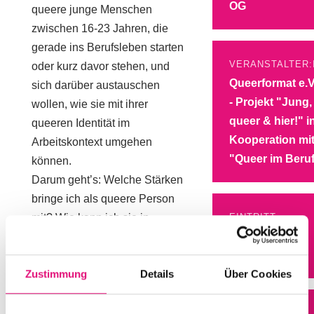
OG
queere junge Menschen
zwischen 16-23 Jahren, die
gerade ins Berufsleben starten
VERANSTALTER:
oder kurz davor stehen, und
Queerformat e.V
sich darüber austauschen
- Projekt "Jung,
wollen, wie sie mit ihrer
queer & hier!" i
queeren Identität im
Kooperation mi
Arbeitskontext umgehen
"Queer im Beru
können.
Darum geht’s: Welche Stärken
bringe ich als queere Person
mit? Wie kann ich sie in
EINTRITT
Gratis /
Ausbildung oder Beruf
Spendenbasis
einbringen? Und welche
Zustimmung
Details
Über Cookies
Rechte habe ich eigentlich,
zum Beispiel als trans Person
im Arbeitskontext? Bei unserem
WEBSITE