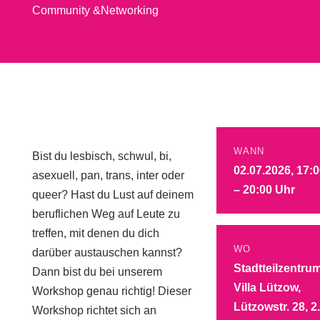
Community &Networking
WANN
Bist du lesbisch, schwul, bi,
02.07.2026, 17:
asexuell, pan, trans, inter oder
– 20:00 Uhr
queer? Hast du Lust auf deinem
beruflichen Weg auf Leute zu
treffen, mit denen du dich
WO
darüber austauschen kannst?
Stadtteilzentru
Dann bist du bei unserem
Villa Lützow,
Workshop genau richtig! Dieser
Lützowstr. 28, 2.
Workshop richtet sich an