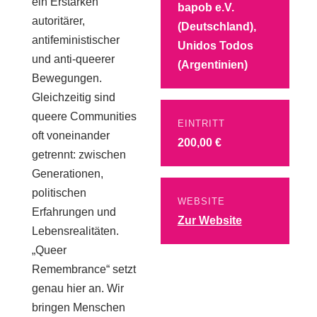
ein Erstarken
bapob e.V.
autoritärer,
(Deutschland),
antifeministischer
Unidos Todos
und anti-queerer
(Argentinien)
Bewegungen.
Gleichzeitig sind
queere Communities
EINTRITT
oft voneinander
200,00 €
getrennt: zwischen
Generationen,
politischen
WEBSITE
Erfahrungen und
Zur Website
Lebensrealitäten.
„Queer
Remembrance“ setzt
genau hier an. Wir
bringen Menschen