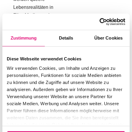
Lebensrealitäten in
Film, Medien und
Öffentlichkeit
dargestellt – und wo
Zustimmung
Details
Über Cookies
werden sie verzerrt
oder vereinfacht?
Diese Fragen
Diese Webseite verwendet Cookies
verbinden wir mit
Wir verwenden Cookies, um Inhalte und Anzeigen zu
unserer eigenen
personalisieren, Funktionen für soziale Medien anbieten
filmischen Praxis.
zu können und die Zugriffe auf unsere Website zu
analysieren. Außerdem geben wir Informationen zu Ihrer
Mitmachen
Verwendung unserer Website an unsere Partner für
Insbesondere
soziale Medien, Werbung und Analysen weiter. Unsere
Queers mit Interesse
Partner führen diese Informationen möglicherweise mit
an Film, Medien oder
weiteren Daten zusammen, die Sie ihnen bereitgestellt
Storytelling sind
haben oder die sie im Rahmen Ihrer Nutzung der Dienste
besonders
gesammelt haben.