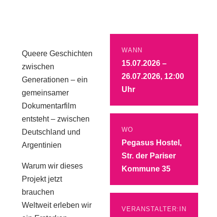
WANN
Queere Geschichten
15.07.2026 –
zwischen
26.07.2026, 12:00
Generationen – ein
Uhr
gemeinsamer
Dokumentarfilm
entsteht – zwischen
WO
Deutschland und
Pegasus Hostel,
Argentinien
Str. der Pariser
Warum wir dieses
Kommune 35
Projekt jetzt
brauchen
Weltweit erleben wir
VERANSTALTER:IN