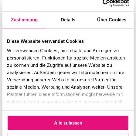
24.07.2026, 19:30
experimentelle
Uhr
Performance in der
Kirche. Sie ist queer,
Zustimmung
Details
Über Cookies
poppig, schräg,
WO
witzig und darauf
Diese Webseite verwendet Cookies
Startbahn Berlin,
ausgelegt, ein
Herrfurthplatz 14
Wir verwenden Cookies, um Inhalte und Anzeigen zu
Gemeinschaftsgefühl
personalisieren, Funktionen für soziale Medien anbieten
zu schaffen.
zu können und die Zugriffe auf unsere Website zu
analysieren. Außerdem geben wir Informationen zu Ihrer
Sie interpretiert die
VERANSTALTER:IN
Verwendung unserer Website an unsere Partner für
Struktur der Heiligen
Anja Siebert-
soziale Medien, Werbung und Analysen weiter. Unsere
Messe neu und lädt
Bright, Start
Partner führen diese Informationen möglicherweise mit
das Publikum ein, zu
Bahn Church
weiteren Daten zusammen, die Sie ihnen bereitgestellt
singen, sich zu
haben oder die sie im Rahmen Ihrer Nutzung der Dienste
bewegen und Teil
gesammelt haben.
einer Suche nach
Alle zulassen
EINTRITT
der Definition
Eintritt frei / Free