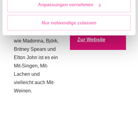
queerer Spiritualität
Anpassungen vornehmen
admission
zu werden.
Nur notwendige zulassen
Mit ikonischen
WEBSITE
Songs von Künstlern
Zur Website
wie Madonna, Björk,
Britney Spears und
Elton John ist es ein
Mit-Singen, Mit-
Lachen und
vielleicht auch Mit-
Weinen.