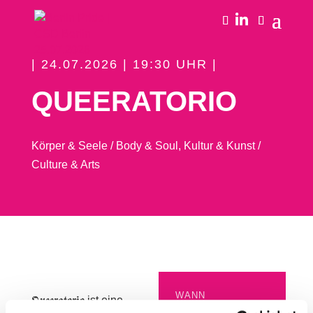
| 24.07.2026 | 19:30 UHR |
QUEERATORIO
Körper & Seele / Body & Soul
,
Kultur & Kunst /
Culture & Arts
WANN
𝕼𝖚𝖊𝖊𝖗𝖆𝖙𝖔𝖗𝖎𝖔 ist eine