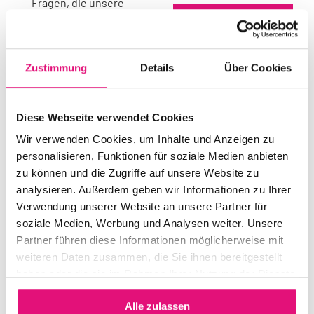
Fragen, die unsere
Community bewegen.
VERANSTALTER:IN
Bei der ersten Queeren
Berliner CSD e. V.
Wahlarena zur
Zustimmung
Details
Über Cookies
Abgeordnetenhauswahl
in Berlin diskutieren wir
EINTRITT
über die Zukunft
Diese Webseite verwendet Cookies
Gratis /
queeren Lebens in
Wir verwenden Cookies, um Inhalte und Anzeigen zu
Spendenbasis
Berlin: Wie schützen wir
personalisieren, Funktionen für soziale Medien anbieten
Vielfalt, Demokratie und
zu können und die Zugriffe auf unsere Website zu
analysieren. Außerdem geben wir Informationen zu Ihrer
Menschenrechte? Wo
WEBSITE
Verwendung unserer Website an unsere Partner für
steht Berlin als
Zur Website
soziale Medien, Werbung und Analysen weiter. Unsere
Regenbogenhauptstadt
Partner führen diese Informationen möglicherweise mit
heute und wo muss die
weiteren Daten zusammen, die Sie ihnen bereitgestellt
Politik liefern?
haben oder die sie im Rahmen Ihrer Nutzung der Dienste
gesammelt haben.
Mit dabei sind:
Alle zulassen