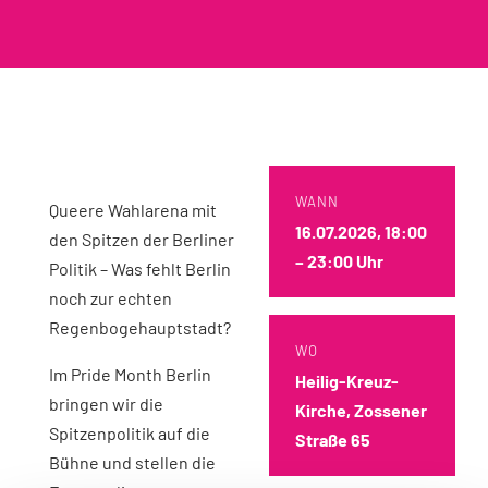
WANN
Queere Wahlarena mit
16.07.2026, 18:00
den Spitzen der Berliner
– 23:00 Uhr
Politik – Was fehlt Berlin
noch zur echten
Regenbogehauptstadt?
WO
Im Pride Month Berlin
Heilig-Kreuz-
bringen wir die
Kirche, Zossener
Spitzenpolitik auf die
Straße 65
Bühne und stellen die