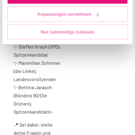
📣 Moderation: Maria
Popov
Anpassungen vornehmen
✨ Stefan Evers (CDU),
Finanz- und
Nur notwendige zulassen
Kultursenator
✨ Steffen Krach (SPD),
Spitzenkandidat
✨ Maximilian Schirmer
(die Linke),
Landesvorsitzender
✨ Bettina Jarasch
(Bündnis 90/Die
Grünen),
Spitzenkandidatin
📍 Sei dabei, stelle
deine Fragen und