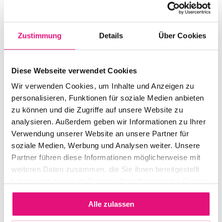
uns zu einem
gemeinsamen
Spieleabend in
EINTRITT
Zustimmung
Details
Über Cookies
Gratis /
unserem Treffpunkt
Spendenbasis
zusammenkommen
– egal ob deine
Diese Webseite verwendet Cookies
Spiel-Skills etwas
Wir verwenden Cookies, um Inhalte und Anzeigen zu
verstaubt sind oder
WEBSITE
personalisieren, Funktionen für soziale Medien anbieten
du passionierte*r
Zur Website
zu können und die Zugriffe auf unsere Website zu
Profi-Spieler*in bist,
analysieren. Außerdem geben wir Informationen zu Ihrer
Verwendung unserer Website an unsere Partner für
du bist willkommen!
soziale Medien, Werbung und Analysen weiter. Unsere
Wir haben einige
Partner führen diese Informationen möglicherweise mit
Gesellschaftsspiele
weiteren Daten zusammen, die Sie ihnen bereitgestellt
da, aber du kannst
haben oder die sie im Rahmen Ihrer Nutzung der Dienste
auch eigene
gesammelt haben.
mitbringen und
Alle zulassen
vorstellen.