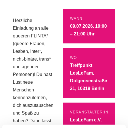
WANN
Herzliche
09.07.2026, 19:00
Einladung an alle
– 21:00 Uhr
queeren FLINTA*
(queere Frauen,
Lesben, inter*,
WO
nicht-binäre, trans*
Treffpunkt
und agender
LesLeFam,
Personen)! Du hast
Dolgenseestraße
Lust neue
21, 10319 Berlin
Menschen
kennenzulernen,
dich auszutauschen
VERANSTALTER:IN
und Spaß zu
LesLeFam e.V.
haben? Dann lasst