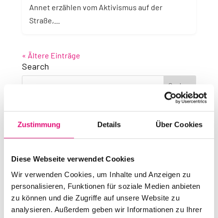
Annet erzählen vom Aktivismus auf der
Straße,...
« Ältere Einträge
Search
Recent Posts
Zustimmung
Details
Über Cookies
Teilnahme Hamburg/Mahnwache
Statement des Vorstandes des Berliner CSD e. V.
Diese Webseite verwendet Cookies
zum Anschlag beim 48. CSD
Wir verwenden Cookies, um Inhalte und Anzeigen zu
Anlaufstellen für Hilfe
personalisieren, Funktionen für soziale Medien anbieten
Aktuelle Informationen
zu können und die Zugriffe auf unsere Website zu
analysieren. Außerdem geben wir Informationen zu Ihrer
Die Berliner Rapperin Ikkimel ist der Surprise