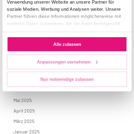
Verwendung unserer Website an unsere Partner für
Support Act beim CSD-Demokratieabend am
soziale Medien, Werbung und Analysen weiter. Unsere
Freitag, 24. Juli
Partner führen diese Informationen möglicherweise mit
weiteren Daten zusammen, die Sie ihnen bereitgestellt
Archives
haben oder die sie im Rahmen Ihrer Nutzung der Dienste
Juli 2026
gesammelt haben.
Alle zulassen
Juni 2026
April 2026
Anpassungen vornehmen
Oktober 2025
Juli 2025
Nur notwendige zulassen
Juni 2025
Mai 2025
April 2025
März 2025
Januar 2025