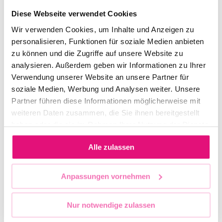
rights and visibility of the LGBTTIQA* community.
Diese Webseite verwendet Cookies
Wir verwenden Cookies, um Inhalte und Anzeigen zu
personalisieren, Funktionen für soziale Medien anbieten
zu können und die Zugriffe auf unsere Website zu
analysieren. Außerdem geben wir Informationen zu Ihrer
Verwendung unserer Website an unsere Partner für
soziale Medien, Werbung und Analysen weiter. Unsere
Partner führen diese Informationen möglicherweise mit
weiteren Daten zusammen, die Sie ihnen bereitgestellt
haben oder die sie im Rahmen Ihrer Nutzung der Dienste
gesammelt haben.
ROUTE
Alle zulassen
The CSD started at 12:00 o’clock on the Ku’damm
Anpassungen vornehmen
(near Joachimsthaler Straße). After the opening
ceremony, the demo started moving at 12:30.
Nur notwendige zulassen
Between 17:00 and 20:00 it reached the final point