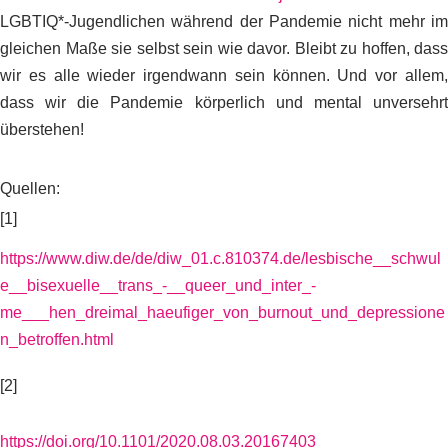
LGBTIQ*-Jugendlichen während der Pandemie nicht mehr im
gleichen Maße sie selbst sein wie davor.
Bleibt zu hoffen, dass
wir es alle wieder irgendwann sein können. Und vor allem,
dass wir die Pandemie körperlich und mental unversehrt
überstehen!
Quellen:
[1]
https://www.diw.de/de/diw_01.c.810374.de/lesbische__schwul
e__bisexuelle__trans_-__queer_und_inter_-
me___hen_dreimal_haeufiger_von_burnout_und_depressione
n_betroffen.html
[2]
https://doi.org/10.1101/2020.08.03.20167403