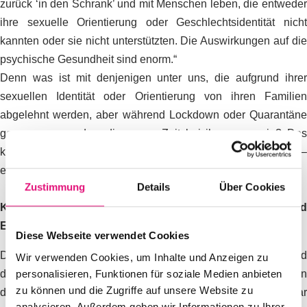
zurück ‘in den Schrank’ und mit Menschen leben, die entweder
ihre sexuelle Orientierung oder Geschlechtsidentität nicht
kannten oder sie nicht unterstützten. Die Auswirkungen auf die
psychische Gesundheit sind enorm.“
Denn was ist mit denjenigen unter uns, die aufgrund ihrer
sexuellen Identität oder Orientierung von ihren Familien
abgelehnt werden, aber während Lockdown oder Quarantäne
gezwungen werden, die ganze Zeit bei ihnen zu sein? Das
kann auch zu einer Zunahme der häuslichen Gewalt –
emotional oder physisch – an LGBTIQ*-Menschen führen.
Zustimmung
Details
Über Cookies
Kontaktbeschr
ä
nkungen:
Herkunftsfamilie vs. Wahl- und
Ersatzfamilie
Diese Webseite verwendet Cookies
Dazu kommt gleichzeitig, dass viele von der Community und
Wir verwenden Cookies, um Inhalte und Anzeigen zu
personalisieren, Funktionen für soziale Medien anbieten
damit von ihrem Unterstützungsnetzwerk abgeschnitten sind. In
zu können und die Zugriffe auf unsere Website zu
den Kontaktbeschränkungen waren und sind zwar
analysieren. Außerdem geben wir Informationen zu Ihrer