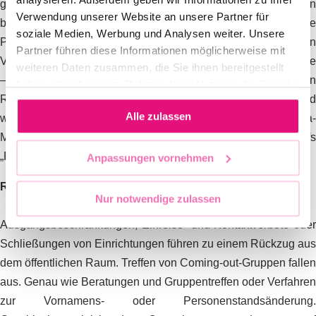
gleichgeschlechtliche Paare bzw. Lebenspartner*innen
Verwendung unserer Website an unsere Partner für
berücksichtigt, doch bei der Definition von Familie hat die
soziale Medien, Werbung und Analysen weiter. Unsere
Politik noch immer die heteronormative Idee einer biologischen
Partner führen diese Informationen möglicherweise mit
Verwandtschaft. Hier steht Herkunftsfamilie gegen Wahlfamilie
weiteren Daten zusammen, die Sie ihnen bereitgestellt
– letztere ist für viele überlebenswichtig. Alle Formen von
haben oder die sie im Rahmen Ihrer Nutzung der Dienste
Regenbogenfamilien über den eigenen Hausstand hinaus sind
gesammelt haben.
Alle zulassen
weitere betroffene „de-facto-Familien“. Bei den Corona-
Maßnahmen wäre ein umfassenderes Verständnis des Begriffs
„Familie“ oder „Haushalt“ wünschenswert gewesen.
Anpassungen vornehmen
Rückzug statt Sichtbarkeit
Nur notwendige zulassen
Ausgangsbeschränkungen, Einreise- und Kontaktverbote oder
Schließungen von Einrichtungen führen zu einem Rückzug aus
dem öffentlichen Raum. Treffen von Coming-out-Gruppen fallen
aus.
Genau wie Beratungen und Gruppentreffen oder Verfahren
zur Vornamens- oder Personenstandsänderung.