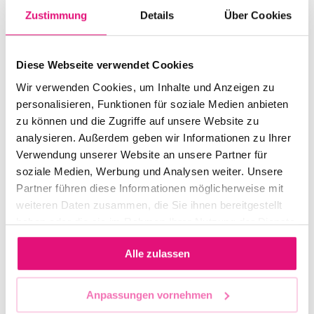
26.06.2026 –
zum diesjährigen
Zustimmung
Details
Über Cookies
22.07.2026, 20:00
Pride Month in
Uhr
Berlin, denn Vielfalt
Diese Webseite verwendet Cookies
und Sichtbarkeit
Wir verwenden Cookies, um Inhalte und Anzeigen zu
sind uns wichtig!
WO
personalisieren, Funktionen für soziale Medien anbieten
zu können und die Zugriffe auf unsere Website zu
Zoo Palast Berlin,
analysieren. Außerdem geben wir Informationen zu Ihrer
Hardenbergstraße
Verwendung unserer Website an unsere Partner für
29a, 10623 Berlin
soziale Medien, Werbung und Analysen weiter. Unsere
Partner führen diese Informationen möglicherweise mit
weiteren Daten zusammen, die Sie ihnen bereitgestellt
VERANSTALTER:IN
haben oder die sie im Rahmen Ihrer Nutzung der Dienste
Premium
gesammelt haben.
Alle zulassen
Entertainment
GmbH
Anpassungen vornehmen