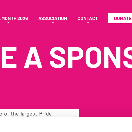
E MONTH 2026
ASSOCIATION
CONTACT
DONATE
E A SPON
ne of the largest Pride
You’re interested in 
 thousand participants
 as well as many more