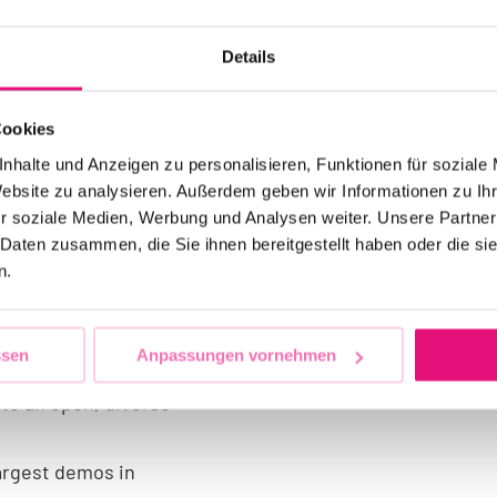
SEND AN E-MA
 media. It sends out a
Details
tance of the LGBTTIQA*
ners and sponsors, an
Cookies
sible to produce.
nhalte und Anzeigen zu personalisieren, Funktionen für soziale
es when queer rights
Website zu analysieren. Außerdem geben wir Informationen zu I
r soziale Medien, Werbung und Analysen weiter. Unsere Partner
 we need strong
 Daten zusammen, die Sie ihnen bereitgestellt haben oder die s
diversity, acceptance
n.
ssen
Anpassungen vornehmen
to an open, diverse
largest demos in