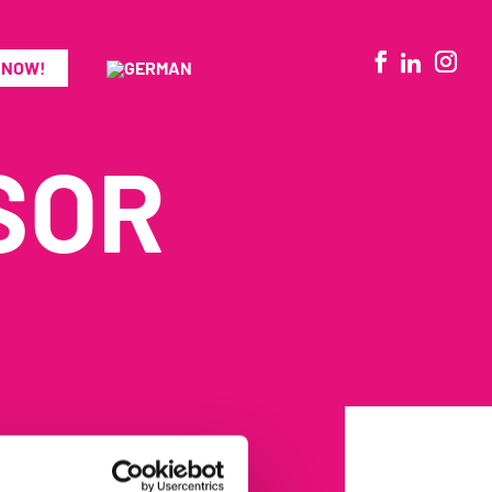
 NOW!
SOR
sponsoring Pride Berlin?