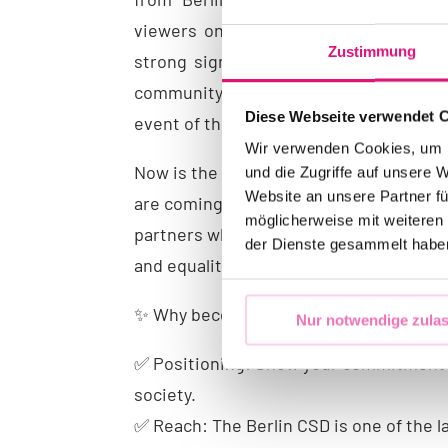
viewers on live stream, TV and social
Zustimmung
strong signal for diversity and accep
community. Without cooperation part
Diese Webseite verwendet 
event of this magnitude would be impos
Wir verwenden Cookies, um I
Now is the time to take a stand! In tim
und die Zugriffe auf unsere 
Website an unsere Partner fü
are coming under pressure worldwide,
möglicherweise mit weiteren
partners who are clearly committed to 
der Dienste gesammelt habe
and equality.
✨ Why become a sponsor?
Nur notwendige zula
✅ Positioning: Show your commitment 
society.
✅ Reach: The Berlin CSD is one of the 