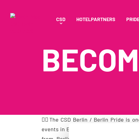
CSD
HOTELPARTNERS
PRID
BECOM
🏳️‍🌈The CSD Berlin / Berlin Pride is o
events in Europe with several hundred
from Berlin and all over the world,