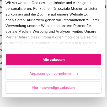
the coming year in order to counteract the current political
Wir verwenden Cookies, um Inhalte und Anzeigen zu
situation as queer people and to become capable of acting and
personalisieren, Funktionen für soziale Medien anbieten
campaigning.
zu können und die Zugriffe auf unsere Website zu
analysieren. Außerdem geben wir Informationen zu Ihrer
Verwendung unserer Website an unsere Partner für
soziale Medien, Werbung und Analysen weiter. Unsere
The members of CSD Deutschland followed this procedure
Partner führen diese Informationen möglicherweise mit
weiteren Daten zusammen, die Sie ihnen bereitgestellt
with an overwhelming majority. Due to the politically dynamic
haben oder die sie im Rahmen Ihrer Nutzung der Dienste
situation, adjustments are now necessary. The Berliner CSD
gesammelt haben.
supports the Campaign Council and CSD Deutschland in an
Alle zulassen
advisory capacity in order to successfully implement the
umbrella campaign in the coming year.
Anpassungen vornehmen
Nur notwendige zulassen