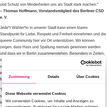
und Schutz von Minderheiten uns als Stadt stark machen.“
– Thomas Hoffmann, Vorstandsmitglied des Berliner CSD
e. V.
Jede*r Wähler*in in unserer Stadt kann einen klaren
Standpunkt für Liebe, Respekt und Freiheit einnehmen und die
queere Community hier vor Ort unterstützen. Wir können
zeigen, dass Hass und Spaltung niemals gewinnen werden
und dass wir in Berlin zusammenstehen. Besonders in Zeiten,
in denen rechtsextreme Parteien und politische Strömungen
versuchen, Hass und Intoleranz zu schüren, ist es
entscheidend, ein starkes Zeichen für Demokratie und
Zustimmung
Details
Über Cookies
Menschenrechte zu setzen.
“Die liberale Demokratie ist nicht bloß ein abstrakter Begriff,
Diese Webseite verwendet Cookies
sondern bedeutet für uns ganz konkret in Würde und Freiheit
Wir verwenden Cookies, um Inhalte und Anzeigen zu
leben zu können. Minderheiten sind aber immer auch auf die
personalisieren, Funktionen für soziale Medien anbieten