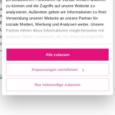
Solidarität der mehrheitlichen Bevölkerung angewiesen. Bei
zu können und die Zugriffe auf unsere Website zu
allem Verständnis für aktuell bestehende Probleme: Sie
analysieren. Außerdem geben wir Informationen zu Ihrer
müssen differenziert betrachtet und mit Ruhe gelöst werden.
Verwendung unserer Website an unsere Partner für
Einige politische Kräfte setzen auf vermeintlich einfache
soziale Medien, Werbung und Analysen weiter. Unsere
Lösungen und fördern Vorurteile gegen Minderheiten. Wir
Partner führen diese Informationen möglicherweise mit
stellen uns dem entgegen und zeigen, dass wir
weiteren Daten zusammen, die Sie ihnen bereitgestellt
haben oder die sie im Rahmen Ihrer Nutzung der Dienste
zusammenstehen.“
gesammelt haben.
– Mara Geri, Vorstandsmitglied des Berliner CSD e. V.
Alle zulassen
Anpassungen vornehmen
Nur notwendige zulassen