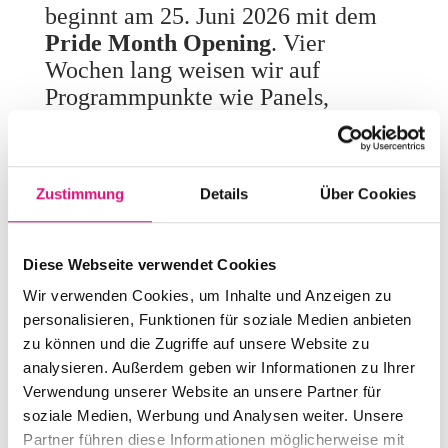
beginnt am 25. Juni 2026 mit dem
Pride Month Opening
. Vier
Wochen lang weisen wir auf
Programmpunkte wie Panels,
Treffen, Partys, Workshops und
Community-Events im Allgemeinen
hin. Alle
Programmpunkte
findet
Zustimmung
Details
Über Cookies
ihr unten im interaktiven Kalender ⬇️
Diese Webseite verwendet Cookies
Pride Month Kalender 2026 –
Wir verwenden Cookies, um Inhalte und Anzeigen zu
Einreichung
personalisieren, Funktionen für soziale Medien anbieten
zu können und die Zugriffe auf unsere Website zu
Wie im letzten Jahr haben wir ein
analysieren. Außerdem geben wir Informationen zu Ihrer
Bewerbungsformular für
Verwendung unserer Website an unsere Partner für
Veranstaltungen eingerichtet – ihr
soziale Medien, Werbung und Analysen weiter. Unsere
Partner führen diese Informationen möglicherweise mit
erreicht es ganz einfach per Klick