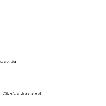
s, a.o. tba
r CSD e.V. with a share of