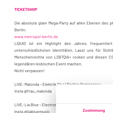
TICKETSHOP
Die absolute glam Mega-Party auf allen Ebenen des
Berlin:
www.metropol-berlin.de
LIQUID ist ein Highlight des Jahres, frequenti
unterschiedlichsten Identitäten. Lasst uns für Sich
Menschenrechte von LSBTQIA+ rocken und diesen CS
legendären lesbischen Event machen.
Nicht verpassen!
LIVE: Malonda – Elektrik Diva | Perlige Rampensau
Insta @frau_malonda
LIVE: Lia Blue – Electronic Indie Artist
Zustimmung
Insta @liabluemusic