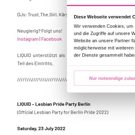
DJs: Trust.The.Girl, Käry, Kitty Smith, GinaG, Butch Barfly
Diese Webseite verwendet 
Wir verwenden Cookies, um I
Neugierig? Folgt uns!
und die Zugriffe auf unsere 
Instagram
|
Facebook
Website an unsere Partner fü
möglicherweise mit weiteren
LIQUID unterstützt als offizielle Partner-Party den Be
der Dienste gesammelt habe
Teil des Eintritts.
Nur notwendige zula
////\\\\////\\\\////\\\\////\\\\ ENGLISH
LIQUID – Lesbian Pride Party Berlin
(Official Lesbian Party for Berlin Pride 2022)
Saturday, 23 July 2022