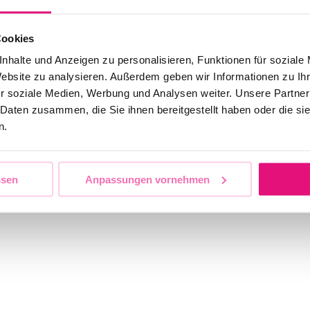
s u.a. tba
Cookies
nhalte und Anzeigen zu personalisieren, Funktionen für soziale
Website zu analysieren. Außerdem geben wir Informationen zu I
r soziale Medien, Werbung und Analysen weiter. Unsere Partner
 Daten zusammen, die Sie ihnen bereitgestellt haben oder die s
rliner CSD e.V. mit einem
n.
ssen
Anpassungen vornehmen