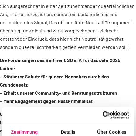
Sich ausgerechnet in einer Zeit zunehmender queerfeindlicher
Angriffe zurückzuziehen, sendet ein bedauerliches und
entmutigendes Signal. Das oft bemühte Neutralitätsargument
überzeugt uns nicht und wirkt vorgeschoben – vielmehr
entsteht der Eindruck, dass hier nicht Neutralität gewahrt,
sondern queere Sichtbarkeit gezielt vermieden werden soll.“
Die Forderungen des Berliner CSD e. V. für das Jahr 2025
lauten:
– Stärkerer Schutz für queere Menschen durch das
Grundgesetz
– Erhalt unserer Community- und Beratungsstrukturen
– Mehr Engagement gegen Hasskriminalität
Update Spendenaufruf: Finanzielle Lücke ausgeglichen
Die finanzielle Lücke für den diesjährigen Berliner CSD konnte
durch zahlreiche Spenden und den kurzfristigen Zugewinn
Zustimmung
Details
Über Cookies