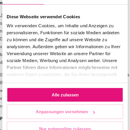
neuer Partner:innen geschlossen werden.
„Damit können alle barrierearmen Projekte aus den Vorjahren
Diese Webseite verwendet Cookies
sowie zukünftige politische Kampagnen vorerst gesichert und
Wir verwenden Cookies, um Inhalte und Anzeigen zu
notwendige Technik im Produktionsbereich finanziert werden.
personalisieren, Funktionen für soziale Medien anbieten
Dies ist nur durch die breite Unterstützung der Community und
zu können und die Zugriffe auf unsere Website zu
von engagierten Unternehmen möglich gewesen. Dafür
analysieren. Außerdem geben wir Informationen zu Ihrer
Verwendung unserer Website an unsere Partner für
bedanken wir uns ausdrücklich“, erklärt Marcel Voges, Vorstand
soziale Medien, Werbung und Analysen weiter. Unsere
des Berliner CSD e. V.
Partner führen diese Informationen möglicherweise mit
Gleichzeitig ist klar: Die strukturelle und inhaltliche Zukunft des
weiteren Daten zusammen, die Sie ihnen bereitgestellt
haben oder die sie im Rahmen Ihrer Nutzung der Dienste
Berliner CSD muss nach dem CSD mit der Community diskutiert
gesammelt haben.
werden, denn die Situation wird in den kommenden Jahren
Alle zulassen
vermutlich schwieriger. Der Verein steht vor der Aufgabe, sich
nachhaltiger und resilienter aufzustellen.
Anpassungen vornehmen
Partner:innen und Sponsoren des CSD 2025
Nur notwendige zulassen