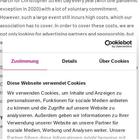
March for Christopher Street Day every year (with one pandemic
exception in 2020) with a lot of voluntary commitment.
However, such a large event still incurs high costs, which our
association has to cover. In order to cover these costs, we are
not only looking for advertising partners and sponsorship, but
also for support from the demonstrating and celebrating
communities.
Zustimmung
Details
Über Cookies
Some of you can spend more without getting into trouble, while
many others can barely survive on their income. At the Berlin
Diese Webseite verwendet Cookies
CSD, we all celebrate together the freedoms and acceptance
that we can enjoy here. We demonstrate for a diversifying
Wir verwenden Cookies, um Inhalte und Anzeigen zu
personalisieren, Funktionen für soziale Medien anbieten
community and for global solidarity.
zu können und die Zugriffe auf unsere Website zu
analysieren. Außerdem geben wir Informationen zu Ihrer
Your donations help us to continue to make this possible.
And
Verwendung unserer Website an unsere Partner für
we are very happy to do so.
soziale Medien, Werbung und Analysen weiter. Unsere
Partner führen diese Informationen möglicherweise mit