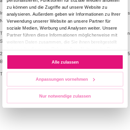
and hopeful coalitions.
personalisieren, Funktionen für soziale Medien anbieten
zu können und die Zugriffe auf unsere Website zu
Including:
Rabbiner Lior Bar Amin | Pastorin Vanessa Brown au
analysieren. Außerdem geben wir Informationen zu Ihrer
New York | Pastor Micah Bucey.
Verwendung unserer Website an unsere Partner für
soziale Medien, Werbung und Analysen weiter. Unsere
The event is hosted by the Protestant church district of Berlin
Partner führen diese Informationen möglicherweise mit
Stadtmitte and Superintendent Bertold Höcker.
weiteren Daten zusammen, die Sie ihnen bereitgestellt
haben oder die sie im Rahmen Ihrer Nutzung der Dienste
21. Juli 2022, 6pm Heilig-Kreuz Kirche Zossener Straße 65
gesammelt haben.
Berlin-Kreuzberg
Alle zulassen
There will be a reception in the garden afterwards.
Anpassungen vornehmen
Nur notwendige zulassen