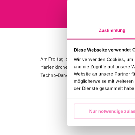
Zustimmung
Diese Webseite verwendet 
Am Freitag, den 24. Juli ab 20 Uhr – nach de
Wir verwenden Cookies, um I
Marienkirche – laden wir alle, die feiern möc
und die Zugriffe auf unsere 
Website an unsere Partner fü
Techno-Dancefloor bringt Bass, Bewegung un
möglicherweise mit weiteren
der Dienste gesammelt habe
Nur notwendige zula