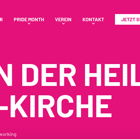
R
PRIDE MONTH
VEREIN
KONTAKT
JETZT 
N DER HEI
-KIRCHE
working