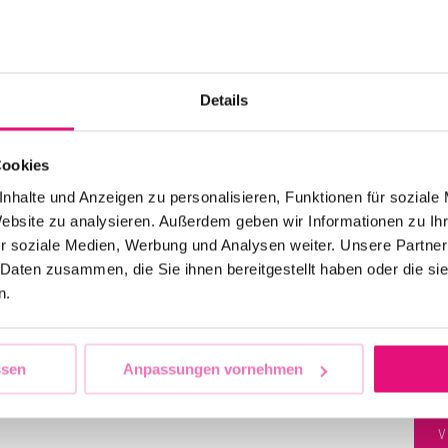
Details
Cookies
m traditionellen Gottesdienst zum CSD in der
nhalte und Anzeigen zu personalisieren, Funktionen für soziale
W
hten zum Church Rave in der Heilig-Kreuz-Kirche. Ein
Website zu analysieren. Außerdem geben wir Informationen zu I
2
r soziale Medien, Werbung und Analysen weiter. Unsere Partner
d BodyPositivity in den Raum.
 Daten zusammen, die Sie ihnen bereitgestellt haben oder die s
n.
H
ssen
Anpassungen vornehmen
V