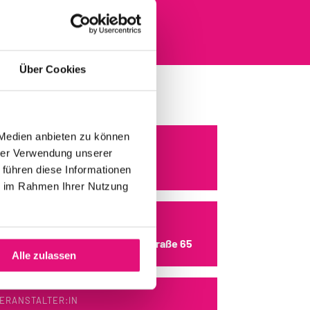
Über Cookies
 Medien anbieten zu können
ANN
hrer Verwendung unserer
4.07.2026, 20:00 Uhr
 führen diese Informationen
ie im Rahmen Ihrer Nutzung
WO
eilig-Kreuz-Kirche, Zossener Straße 65
Alle zulassen
ERANSTALTER:IN