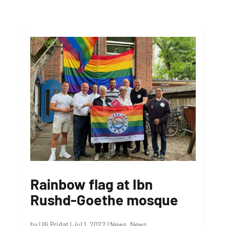
Rainbow flag at Ibn
Rushd-Goethe mosque
by
Ulli Pridat
|
Jul 1, 2022
|
News
,
News
,