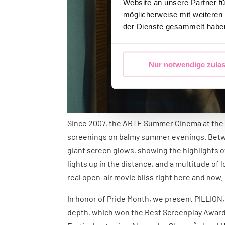
Website an unsere Partner fü
möglicherweise mit weiteren
der Dienste gesammelt habe
Nur notwendige zula
Since 2007, the ARTE Summer Cinema at the 
screenings on balmy summer evenings. Betwe
giant screen glows, showing the highlights o
lights up in the distance, and a multitude of 
real open-air movie bliss right here and now.
In honor of Pride Month, we present PILLION
depth, which won the Best Screenplay Award 