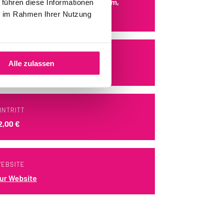
RTE Sommerkino am Kulturforum,
 führen diese Informationen
ie im Rahmen Ihrer Nutzung
atthäikirchplatz 4
ERANSTALTER:IN
Alle zulassen
orck Kinogruppe
INTRITT
2,00 €
EBSITE
ur Website