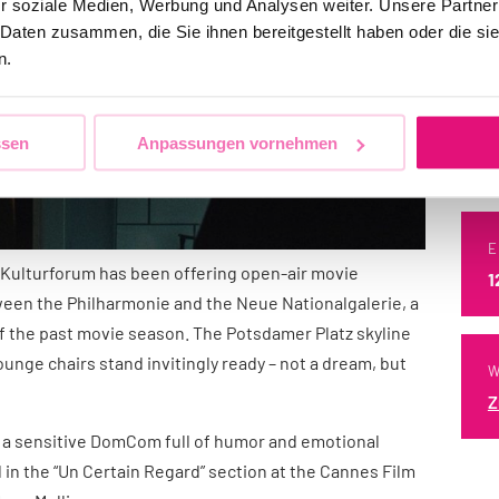
A
r soziale Medien, Werbung und Analysen weiter. Unsere Partner
 Daten zusammen, die Sie ihnen bereitgestellt haben oder die s
M
n.
V
ssen
Anpassungen vornehmen
Y
E
Kulturforum has been offering open-air movie
1
en the Philharmonie and the Neue Nationalgalerie, a
f the past movie season. The Potsdamer Platz skyline
lounge chairs stand invitingly ready – not a dream, but
W
Z
, a sensitive DomCom full of humor and emotional
in the “Un Certain Regard” section at the Cannes Film