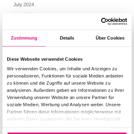
July 2024
June 2024
May 2024
April 2024
Zustimmung
Details
Über Cookies
March 2024
July 2023
Diese Webseite verwendet Cookies
June 2023
Wir verwenden Cookies, um Inhalte und Anzeigen zu
personalisieren, Funktionen für soziale Medien anbieten
April 2023
zu können und die Zugriffe auf unsere Website zu
December 2022
analysieren. Außerdem geben wir Informationen zu Ihrer
Verwendung unserer Website an unsere Partner für
August 2022
soziale Medien, Werbung und Analysen weiter. Unsere
July 2022
Partner führen diese Informationen möglicherweise mit
weiteren Daten zusammen, die Sie ihnen bereitgestellt
June 2022
haben oder die sie im Rahmen Ihrer Nutzung der Dienste
May 2022
gesammelt haben.