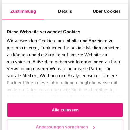
2023) is one of the
VERANSTALTER:IN
Zustimmung
Details
Über Cookies
most important
freiraum für
Dutch
fotografie
photographers.
Diese Webseite verwendet Cookies
He was an
Wir verwenden Cookies, um Inhalte und Anzeigen zu
exceptional artist
EINTRITT
personalisieren, Funktionen für soziale Medien anbieten
whose
18,00 €
zu können und die Zugriffe auf unsere Website zu
photographic
analysieren. Außerdem geben wir Informationen zu Ihrer
work not only
Verwendung unserer Website an unsere Partner für
shines
soziale Medien, Werbung und Analysen weiter. Unsere
WEBSITE
Partner führen diese Informationen möglicherweise mit
aesthetically, but
Zur Website
weiteren Daten zusammen, die Sie ihnen bereitgestellt
also consistently
haben oder die sie im Rahmen Ihrer Nutzung der Dienste
provokes, moves
gesammelt haben.
and raises
Alle zulassen
awareness on a
social level.
Anpassungen vornehmen