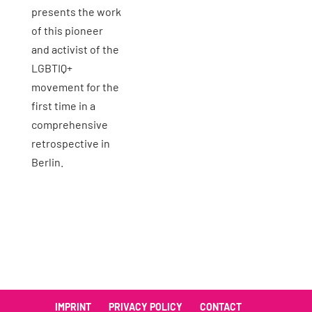
presents the work
of this pioneer
and activist of the
LGBTIQ+
movement for the
first time in a
comprehensive
retrospective in
Berlin.
IMPRINT
PRIVACY POLICY
CONTACT