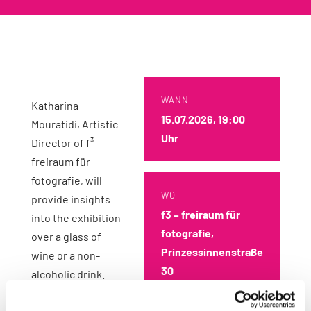
WANN
Katharina
15.07.2026, 19:00
Mouratidi, Artistic
Uhr
Director of f³ –
freiraum für
fotografie, will
WO
provide insights
f3 – freiraum für
into the exhibition
fotografie,
over a glass of
Prinzessinnenstraße
wine or a non-
30
alcoholic drink.
Erwin Olaf (1959–