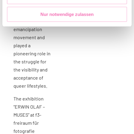
His early works in
the 1980s focused
Nur notwendige zulassen
on the gay
emancipation
movement and
played a
pioneering role in
the struggle for
the visibility and
acceptance of
queer lifestyles.
The exhibition
“ERWIN OLAF –
MUSES” at f3-
freiraum für
fotografie