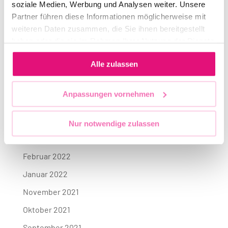
soziale Medien, Werbung und Analysen weiter. Unsere
November 2022
Partner führen diese Informationen möglicherweise mit
weiteren Daten zusammen, die Sie ihnen bereitgestellt
September 2022
haben oder die sie im Rahmen Ihrer Nutzung der Dienste
August 2022
gesammelt haben.
Alle zulassen
Juli 2022
Juni 2022
Anpassungen vornehmen
Mai 2022
April 2022
Nur notwendige zulassen
März 2022
Februar 2022
Januar 2022
November 2021
Oktober 2021
September 2021