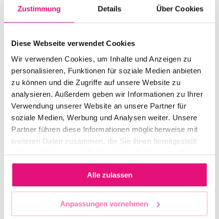
queere Menschen...
Zustimmung
Details
Über Cookies
« Ältere Einträge
Diese Webseite verwendet Cookies
Search
Wir verwenden Cookies, um Inhalte und Anzeigen zu
personalisieren, Funktionen für soziale Medien anbieten
zu können und die Zugriffe auf unsere Website zu
analysieren. Außerdem geben wir Informationen zu Ihrer
Recent Posts
Verwendung unserer Website an unsere Partner für
soziale Medien, Werbung und Analysen weiter. Unsere
Teilnahme Hamburg/Mahnwache
Partner führen diese Informationen möglicherweise mit
Statement des Vorstandes des Berliner CSD e. V.
weiteren Daten zusammen, die Sie ihnen bereitgestellt
zum Anschlag beim 48. CSD
haben oder die sie im Rahmen Ihrer Nutzung der Dienste
gesammelt haben.
Anlaufstellen für Hilfe
Alle zulassen
Aktuelle Informationen
Die Berliner Rapperin Ikkimel ist der Surprise
Anpassungen vornehmen
Support Act beim CSD-Demokratieabend am