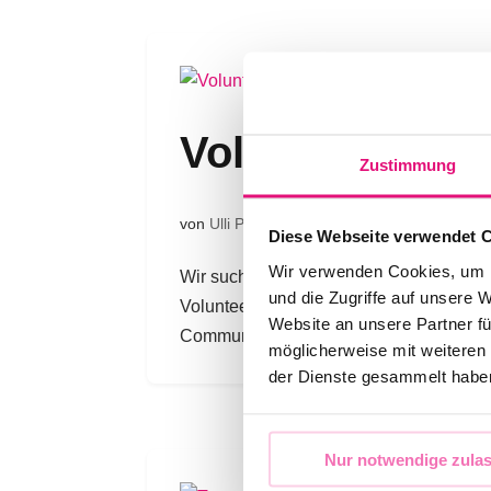
Volunteer Aufr
Zustimmung
von
Ulli Pridat
|
Juni 8, 2021
|
News
,
Unkatego
Diese Webseite verwendet 
Wir verwenden Cookies, um I
Wir suchen für die Unterstützung des 43
und die Zugriffe auf unsere 
Volunteers, die Begeisterungsfähigkeit
Website an unsere Partner fü
Community haben. Ganz besonders wicht
möglicherweise mit weiteren
der Dienste gesammelt habe
Nur notwendige zula