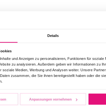
uf 43. CSD Berlin
Details
risiert
Cookies
nhalte und Anzeigen zu personalisieren, Funktionen für soziale
. Berliner CSD 2021 wieder viele engagierte und motivierte
Website zu analysieren. Außerdem geben wir Informationen zu I
 mitbringen und Spaß an der Arbeit mit der LGBTTIQA*
r soziale Medien, Werbung und Analysen weiter. Unsere Partner
ig sind Volunteers in den Bereichen...
 Daten zusammen, die Sie ihnen bereitgestellt haben oder die s
n.
ssen
Anpassungen vornehmen