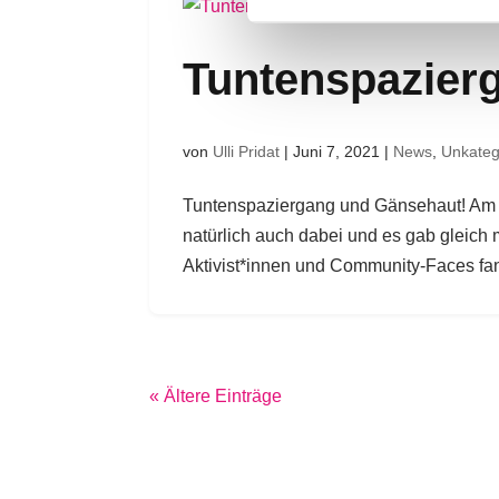
Tuntenspazier
von
Ulli Pridat
|
Juni 7, 2021
|
News
,
Unkatego
Tuntenspaziergang und Gänsehaut! Am S
natürlich auch dabei und es gab gleic
Aktivist*innen und Community-Faces f
« Ältere Einträge