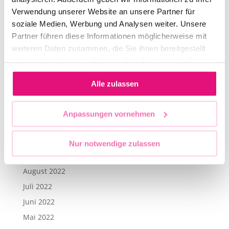
Mai 2024
Verwendung unserer Website an unsere Partner für
April 2024
soziale Medien, Werbung und Analysen weiter. Unsere
März 2024
Partner führen diese Informationen möglicherweise mit
Dezember 2023
weiteren Daten zusammen, die Sie ihnen bereitgestellt
haben oder die sie im Rahmen Ihrer Nutzung der Dienste
September 2023
gesammelt haben.
Juli 2023
Alle zulassen
Juni 2023
Mai 2023
Anpassungen vornehmen
April 2023
November 2022
Nur notwendige zulassen
September 2022
August 2022
Juli 2022
Juni 2022
Mai 2022