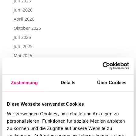
Juli 2026
Juni 2026
April 2026
Oktober 2025
Juli 2025
Juni 2025
Mai 2025
April 2025
März 2025
Januar 2025
Zustimmung
Details
Über Cookies
November 2024
Oktober 2024
Diese Webseite verwendet Cookies
September 2024
Wir verwenden Cookies, um Inhalte und Anzeigen zu
Juli 2024
personalisieren, Funktionen für soziale Medien anbieten
Juni 2024
zu können und die Zugriffe auf unsere Website zu
analysieren. Außerdem geben wir Informationen zu Ihrer