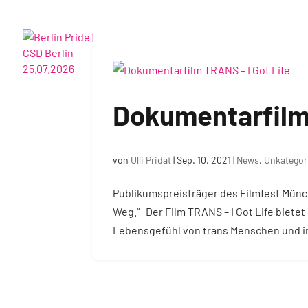
CSD BERLIN
HOTELPARTNER
Dokumentarfilm 
von
Ulli Pridat
|
Sep. 10, 2021
|
News
,
Unkategori
Publikumspreisträger des Filmfest Münch
Weg.“ Der Film TRANS – I Got Life bietet
Lebensgefühl von trans Menschen und in