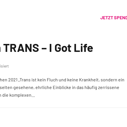
PRIDE MONTH
VEREIN
KONTAKT
JETZT SPEN
TRANS – I Got Life
siert
en 2021 „Trans ist kein Fluch und keine Krankheit, sondern ein
 selten gesehene, ehrliche Einblicke in das häufig zerrissene
 die komplexen...