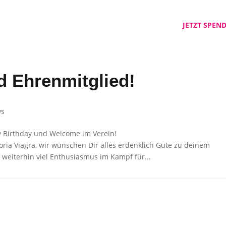
PRIDE MONTH
VEREIN
KONTAKT
JETZT SPEN
rd Ehrenmitglied!
ws
 Birthday und Welcome im Verein!
oria Viagra, wir wünschen Dir alles erdenklich Gute zu deinem
 weiterhin viel Enthusiasmus im Kampf für...