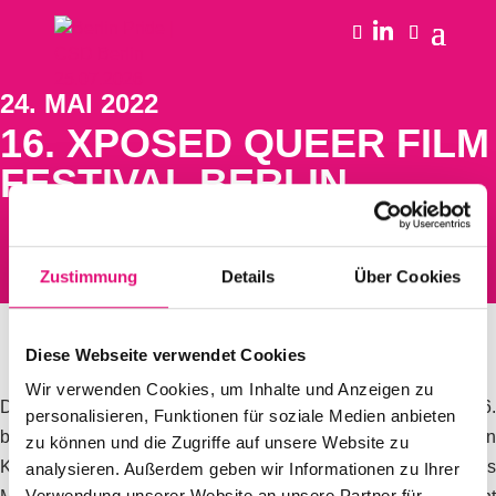
24. MAI 2022
16. XPOSED QUEER FILM
FESTIVAL BERLIN
Zustimmung
Details
Über Cookies
Diese Webseite verwendet Cookies
Wir verwenden Cookies, um Inhalte und Anzeigen zu
Das
16. XPOSED Queer Film Festival Berlin
findet vom 26
personalisieren, Funktionen für soziale Medien anbieten
bis 29. Mai statt – dreizehn Langfilme und sieben
zu können und die Zugriffe auf unsere Website zu
Kurzfilmprogramme sind in den Berliner Programmkinos
analysieren. Außerdem geben wir Informationen zu Ihrer
Verwendung unserer Website an unsere Partner für