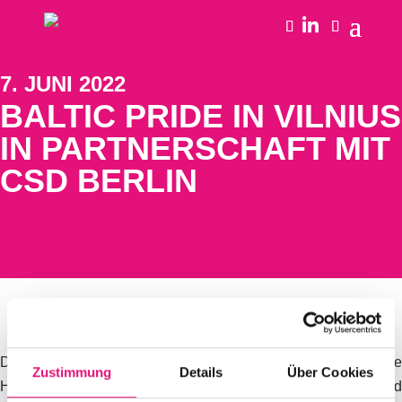
7. JUNI 2022
BALTIC PRIDE IN VILNIUS
IN PARTNERSCHAFT MIT
CSD BERLIN
Der „Baltic Pride“ zog am Samstag durch Vilnius, die
Zustimmung
Details
Über Cookies
Haupstadt von Litauen und forderte mehr Toleranz und