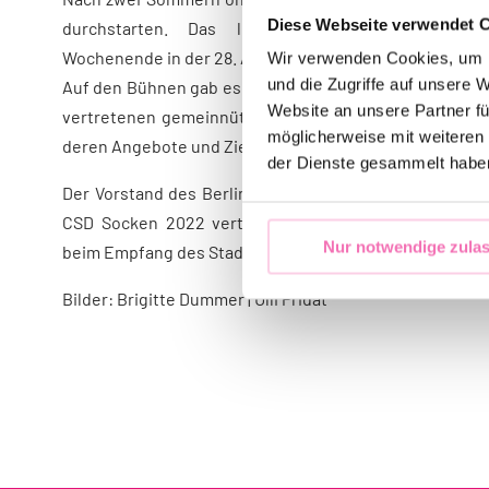
Diese Webseite verwendet 
durchstarten. Das legendäre Lesbisch-schwul
Wochenende in der 28. Auflage gefeiert.
Wir verwenden Cookies, um I
und die Zugriffe auf unsere 
Auf den Bühnen gab es ein knallbuntes Programm. An d
Website an unsere Partner fü
vertretenen gemeinnützigen Organisationen, Parteien
möglicherweise mit weiteren
deren Angebote und Ziele informiert.
der Dienste gesammelt habe
Der Vorstand des Berliner CSD e.V. hat sich an den St
CSD Socken 2022 verteilt. Auch Spenden wurden g
Nur notwendige zula
beim Empfang des Stadtfest dabei.
Bilder: Brigitte Dummer | Ulli Pridat