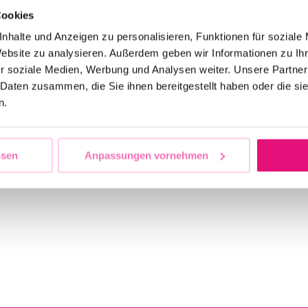
Cookies
e Stadtfest wurde am
nhalte und Anzeigen zu personalisieren, Funktionen für soziale
Website zu analysieren. Außerdem geben wir Informationen zu I
en Ständen der zahlreich
r soziale Medien, Werbung und Analysen weiter. Unsere Partner
 und Vereine wurde über
 Daten zusammen, die Sie ihnen bereitgestellt haben oder die s
n.
änden vorgestellt und die
esammelt und wir waren
ssen
Anpassungen vornehmen