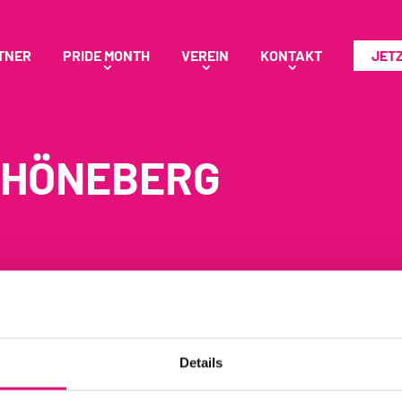
TNER
PRIDE MONTH
VEREIN
KONTAKT
JET
CHÖNEBERG
Details
ierenden wieder richtig