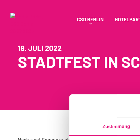
CSD BERLIN
HOTELPAR
19. JULI 2022
STADTFEST IN S
Zustimmung
Nach zwei Sommern ohne Stadtfest können die Organis