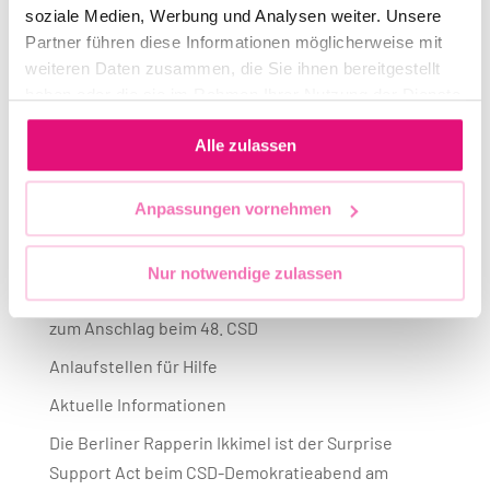
ihren Songs...
soziale Medien, Werbung und Analysen weiter. Unsere
Partner führen diese Informationen möglicherweise mit
weiteren Daten zusammen, die Sie ihnen bereitgestellt
« Ältere Einträge
haben oder die sie im Rahmen Ihrer Nutzung der Dienste
Search
gesammelt haben.
Alle zulassen
Anpassungen vornehmen
Recent Posts
Teilnahme Hamburg/Mahnwache
Nur notwendige zulassen
Statement des Vorstandes des Berliner CSD e. V.
zum Anschlag beim 48. CSD
Anlaufstellen für Hilfe
Aktuelle Informationen
Die Berliner Rapperin Ikkimel ist der Surprise
Support Act beim CSD-Demokratieabend am