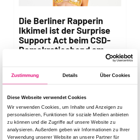
Die Berliner Rapperin
Ikkimel ist der Surprise
Support Act beim CSD-
Demokratieabend am
Freitag, 24. Juli
von
Nico Garms
|
Juli 23, 2026
|
Breaking News!
Zustimmung
Details
Über Cookies
Ikkimel ist der Suprise Support Act zum
Diese Webseite verwendet Cookies
Auftakt des Berliner CSD am Freitagabend (24.
Juli). Sie wird beim Demokratieabend am
Wir verwenden Cookies, um Inhalte und Anzeigen zu
Brandenburger Tor ein kurzes Set singen. Die
personalisieren, Funktionen für soziale Medien anbieten
zu können und die Zugriffe auf unsere Website zu
Künstlerin ist ein fester Bestandteil der
analysieren. Außerdem geben wir Informationen zu Ihrer
queeren Szene Deutschlands und dreht mit
Verwendung unserer Website an unsere Partner für