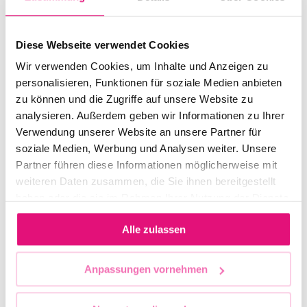
September 2024
Juli 2024
Diese Webseite verwendet Cookies
Juni 2024
Wir verwenden Cookies, um Inhalte und Anzeigen zu
personalisieren, Funktionen für soziale Medien anbieten
Mai 2024
zu können und die Zugriffe auf unsere Website zu
April 2024
analysieren. Außerdem geben wir Informationen zu Ihrer
Verwendung unserer Website an unsere Partner für
März 2024
soziale Medien, Werbung und Analysen weiter. Unsere
Dezember 2023
Partner führen diese Informationen möglicherweise mit
weiteren Daten zusammen, die Sie ihnen bereitgestellt
September 2023
haben oder die sie im Rahmen Ihrer Nutzung der Dienste
Juli 2023
gesammelt haben.
Alle zulassen
Juni 2023
Mai 2023
Anpassungen vornehmen
April 2023
November 2022