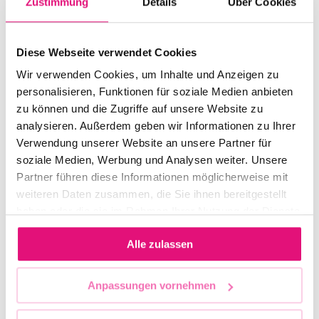
Zustimmung
Details
Über Cookies
« Ältere Einträge
Diese Webseite verwendet Cookies
Search
Wir verwenden Cookies, um Inhalte und Anzeigen zu
personalisieren, Funktionen für soziale Medien anbieten
zu können und die Zugriffe auf unsere Website zu
Recent Posts
analysieren. Außerdem geben wir Informationen zu Ihrer
Verwendung unserer Website an unsere Partner für
Teilnahme Hamburg/Mahnwache
soziale Medien, Werbung und Analysen weiter. Unsere
Statement des Vorstandes des Berliner CSD e. V.
Partner führen diese Informationen möglicherweise mit
zum Anschlag beim 48. CSD
weiteren Daten zusammen, die Sie ihnen bereitgestellt
haben oder die sie im Rahmen Ihrer Nutzung der Dienste
Anlaufstellen für Hilfe
gesammelt haben.
Aktuelle Informationen
Alle zulassen
Die Berliner Rapperin Ikkimel ist der Surprise
Anpassungen vornehmen
Support Act beim CSD-Demokratieabend am
Freitag, 24. Juli