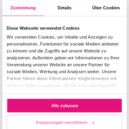
April 2023
Zustimmung
Details
Über Cookies
November 2022
September 2022
Diese Webseite verwendet Cookies
Wir verwenden Cookies, um Inhalte und Anzeigen zu
August 2022
personalisieren, Funktionen für soziale Medien anbieten
Juli 2022
zu können und die Zugriffe auf unsere Website zu
Juni 2022
analysieren. Außerdem geben wir Informationen zu Ihrer
Verwendung unserer Website an unsere Partner für
Mai 2022
soziale Medien, Werbung und Analysen weiter. Unsere
April 2022
Partner führen diese Informationen möglicherweise mit
weiteren Daten zusammen, die Sie ihnen bereitgestellt
März 2022
haben oder die sie im Rahmen Ihrer Nutzung der Dienste
Februar 2022
gesammelt haben.
Alle zulassen
Januar 2022
November 2021
Anpassungen vornehmen
Oktober 2021